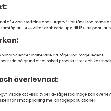
t:
urnal of Avian Medicine and Surgery* var fågel röd mage e
amfåglar i USA, vilket drabbade upp till 15% av populati
rkan:
Animal Science* indikerade att fågel röd mage leder till
äindustrin på grund av minskad produktivitet och kostnad
 och överlevnad:
ogy* visade att vissa typer av fågel röd mage kan överlev
 risken för smittspridning mellan fågelpopulationer.