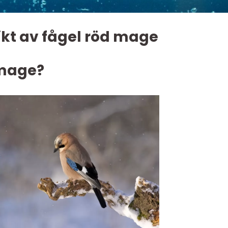
ikt av fågel röd mage
 mage?