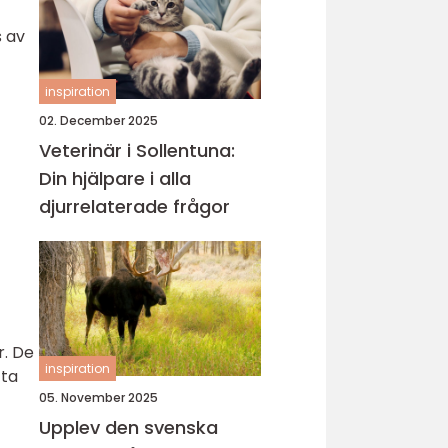
s av
inspiration
02. December 2025
Veterinär i Sollentuna:
Din hjälpare i alla
djurrelaterade frågor
r. De
inspiration
tta
05. November 2025
Upplev den svenska