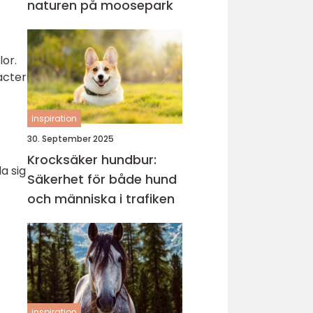
naturen på moosepark
or.
acter
inspiration
30. September 2025
Krocksäker hundbur:
a sig
Säkerhet för både hund
och människa i trafiken
inspiration