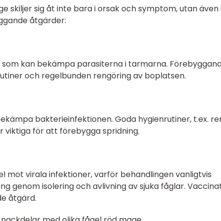
e skiljer sig åt inte bara i orsak och symptom, utan även 
ggande åtgärder:
 som kan bekämpa parasiterna i tarmarna. Förebyggan
rutiner och regelbunden rengöring av boplatsen.
 bekämpa bakterieinfektionen. Goda hygienrutiner, t.ex. r
r viktiga för att förebygga spridning.
l mot virala infektioner, varför behandlingen vanligtvis
ing genom isolering och avlivning av sjuka fåglar. Vaccina
de åtgärd.
 nackdelar med olika fågel röd mage