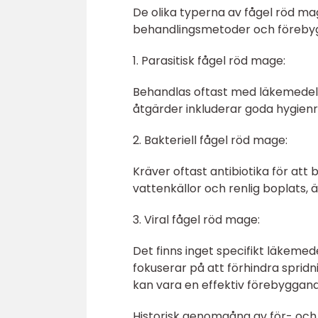
De olika typerna av fågel röd mag
behandlingsmetoder och föreby
1. Parasitisk fågel röd mage:
Behandlas oftast med läkemedel
åtgärder inkluderar goda hygien
2. Bakteriell fågel röd mage:
Kräver oftast antibiotika för att
vattenkällor och renlig boplats, ä
3. Viral fågel röd mage:
Det finns inget specifikt läkemede
fokuserar på att förhindra spridn
kan vara en effektiv förebyggan
Historisk genomgång av för- och