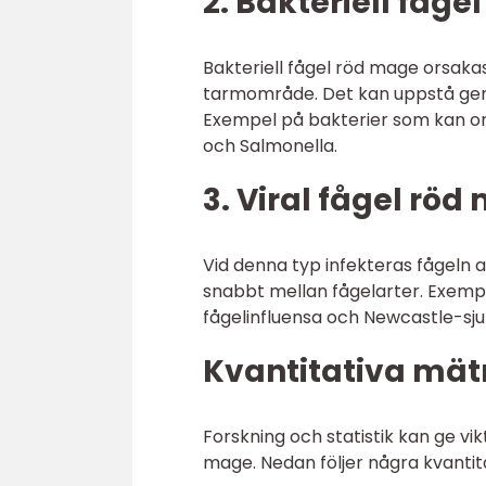
2. Bakteriell fåge
Bakteriell fågel röd mage orsaka
tarmområde. Det kan uppstå geno
Exempel på bakterier som kan o
och Salmonella.
3. Viral fågel röd
Vid denna typ infekteras fågeln a
snabbt mellan fågelarter. Exempel
fågelinfluensa och Newcastle-sj
Kvantitativa mät
Forskning och statistik kan ge v
mage. Nedan följer några kvantit