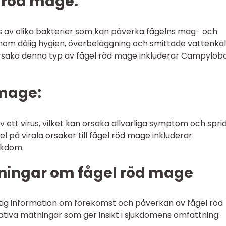
l röd mage:
s av olika bakterier som kan påverka fågelns mag- och
m dålig hygien, överbeläggning och smittade vattenkäll
rsaka denna typ av fågel röd mage inkluderar Campylob
 mage:
v ett virus, vilket kan orsaka allvarliga symptom och sprid
 på virala orsaker till fågel röd mage inkluderar
ukdom.
ningar om fågel röd mage
iktig information om förekomst och påverkan av fågel röd
ativa mätningar som ger insikt i sjukdomens omfattning: