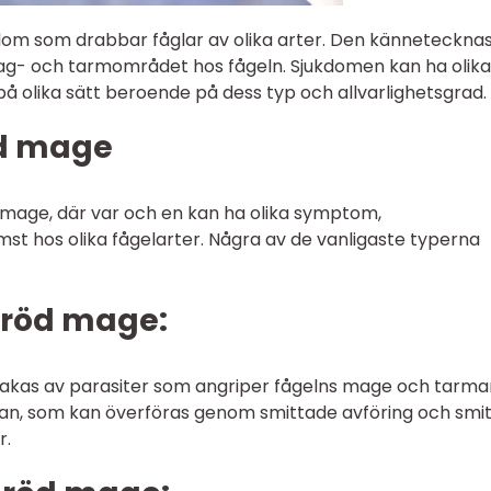
dom som drabbar fåglar av olika arter. Den känneteckna
mag- och tarmområdet hos fågeln. Sjukdomen kan ha olika
å olika sätt beroende på dess typ och allvarlighetsgrad.
öd mage
d mage, där var och en kan ha olika symptom,
t hos olika fågelarter. Några av de vanligaste typerna
l röd mage:
akas av parasiter som angriper fågelns mage och tarma
dian, som kan överföras genom smittade avföring och smi
r.