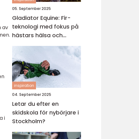
05. September 2025
Gladiator Equine: Fir-
teknologi med fokus på
n av
hästars hälsa och
onen.
välbefinnande
en
inspiration
04. September 2025
Letar du efter en
skidskola för nybörjare i
a i
Stockholm?