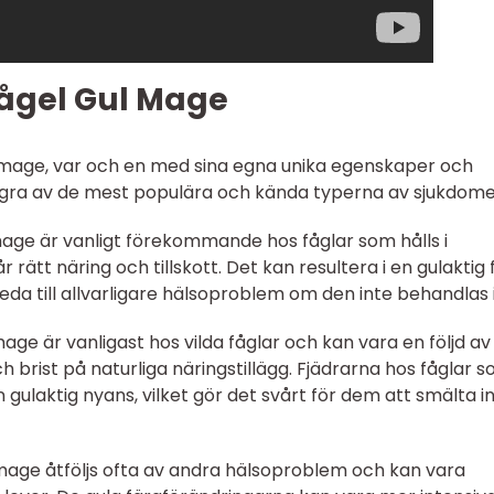
Fågel Gul Mage
ul mage, var och en med sina egna unika egenskaper och
ågra av de mest populära och kända typerna av sjukdome
 mage är vanligt förekommande hos fåglar som hålls i
r rätt näring och tillskott. Det kan resultera i en gulaktig 
eda till allvarligare hälsoproblem om den inte behandlas i 
mage är vanligast hos vilda fåglar och kan vara en följd a
brist på naturliga näringstillägg. Fjädrarna hos fåglar 
gulaktig nyans, vilket gör det svårt för dem att smälta in
 mage åtföljs ofta av andra hälsoproblem och kan vara