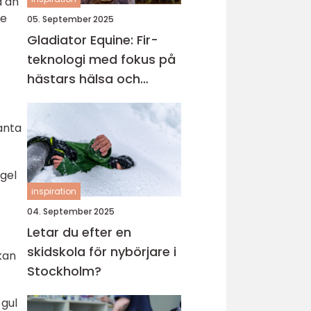
a än
te
05. September 2025
Gladiator Equine: Fir-
teknologi med fokus på
hästars hälsa och
välbefinnande
anta
ågel
inspiration
04. September 2025
Letar du efter en
skidskola för nybörjare i
kan
Stockholm?
gul