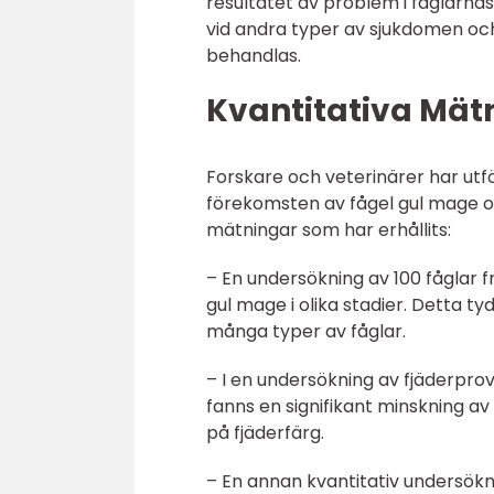
resultatet av problem i fåglarna
vid andra typer av sjukdomen och
behandlas.
Kvantitativa Mät
Forskare och veterinärer har utf
förekomsten av fågel gul mage oc
mätningar som har erhållits:
– En undersökning av 100 fåglar f
gul mage i olika stadier. Detta t
många typer av fåglar.
– I en undersökning av fjäderpro
fanns en signifikant minskning av
på fjäderfärg.
– En annan kvantitativ undersök