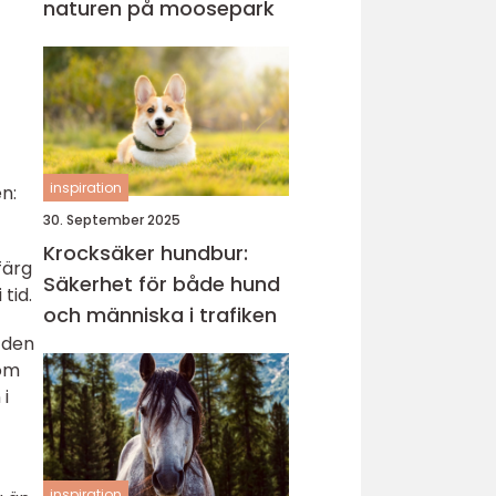
naturen på moosepark
inspiration
n:
30. September 2025
Krocksäker hundbur:
färg
Säkerhet för både hund
tid.
och människa i trafiken
v den
som
 i
inspiration