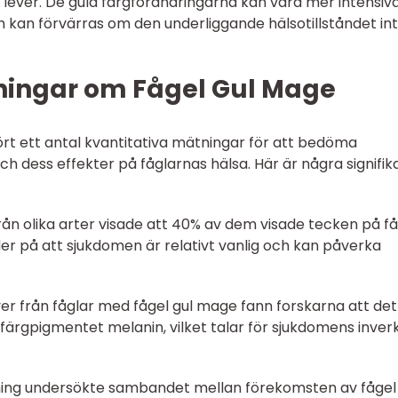
s lever. De gula färgförändringarna kan vara mer intensiv
 kan förvärras om den underliggande hälsotillståndet in
ningar om Fågel Gul Mage
ört ett antal kvantitativa mätningar för att bedöma
h dess effekter på fåglarnas hälsa. Här är några signifik
rån olika arter visade att 40% av dem visade tecken på f
yder på att sjukdomen är relativt vanlig och kan påverka
ver från fåglar med fågel gul mage fann forskarna att det
 färgpigmentet melanin, vilket talar för sjukdomens inver
ning undersökte sambandet mellan förekomsten av fågel 