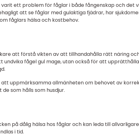
e varit ett problem för fåglar i både fångenskap och det vi
hagligt att se fåglar med gulaktiga fjädrar, har sjukdom
ng om fåglars hälsa och kostbehov.
are att förstå vikten av att tillhandahålla rätt näring oc
r att undvika fågel gul mage, utan också för att upprätthålla
gd.
a för att uppmärksamma allmänheten om behovet av korre
lt de som hålls som husdjur.
en på dålig hälsa hos fåglar och kan leda till allvarligare
las i tid.