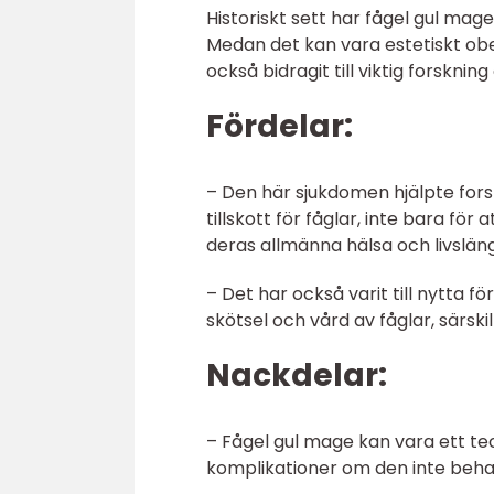
Historiskt sett har fågel gul mag
Medan det kan vara estetiskt obe
också bidragit till viktig forskni
Fördelar:
– Den här sjukdomen hjälpte forsk
tillskott för fåglar, inte bara fö
deras allmänna hälsa och livslän
– Det har också varit till nytt
skötsel och vård av fåglar, särski
Nackdelar:
– Fågel gul mage kan vara ett teck
komplikationer om den inte behand