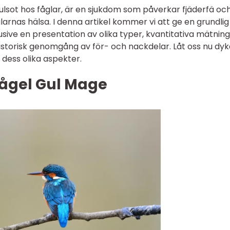
lsot hos fåglar, är en sjukdom som påverkar fjäderfä oc
glarnas hälsa. I denna artikel kommer vi att ge en grundlig
usive en presentation av olika typer, kvantitativa mätning
storisk genomgång av för- och nackdelar. Låt oss nu dyka
dess olika aspekter.
Fågel Gul Mage