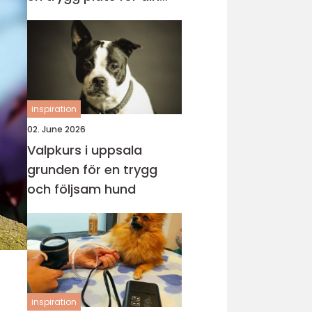
katt
inspiration
02. June 2026
Valpkurs i uppsala
grunden för en trygg
och följsam hund
inspiration