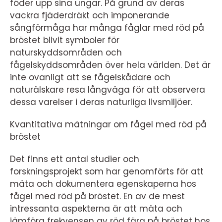
föder upp sina ungar. På grund av deras
vackra fjäderdräkt och imponerande
sångförmåga har många fåglar med röd på
bröstet blivit symboler för
naturskyddsområden och
fågelskyddsområden över hela världen. Det är
inte ovanligt att se fågelskådare och
naturälskare resa långväga för att observera
dessa varelser i deras naturliga livsmiljöer.
Kvantitativa mätningar om fågel med röd på
bröstet
Det finns ett antal studier och
forskningsprojekt som har genomförts för att
mäta och dokumentera egenskaperna hos
fågel med röd på bröstet. En av de mest
intressanta aspekterna är att mäta och
jämföra frekvensen av röd färg på bröstet hos