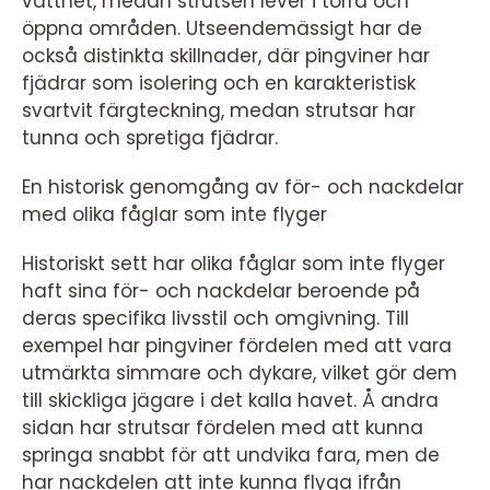
vattnet, medan strutsen lever i torra och
öppna områden. Utseendemässigt har de
också distinkta skillnader, där pingviner har
fjädrar som isolering och en karakteristisk
svartvit färgteckning, medan strutsar har
tunna och spretiga fjädrar.
En historisk genomgång av för- och nackdelar
med olika fåglar som inte flyger
Historiskt sett har olika fåglar som inte flyger
haft sina för- och nackdelar beroende på
deras specifika livsstil och omgivning. Till
exempel har pingviner fördelen med att vara
utmärkta simmare och dykare, vilket gör dem
till skickliga jägare i det kalla havet. Å andra
sidan har strutsar fördelen med att kunna
springa snabbt för att undvika fara, men de
har nackdelen att inte kunna flyga ifrån