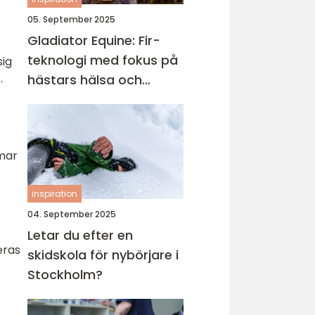
05. September 2025
Gladiator Equine: Fir-
teknologi med fokus på
sig
.
hästars hälsa och
välbefinnande
omar
inspiration
04. September 2025
Letar du efter en
eras
skidskola för nybörjare i
Stockholm?