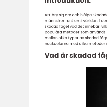
Introduktion:
Att bry sig om och hjälpa skada
människor runt om i världen. I de
skadad fågel vad det innebär, vil
populära metoder som används fö
mellan olika typer av skadad få
nackdelarna med olika metoder s
Vad är skadad få