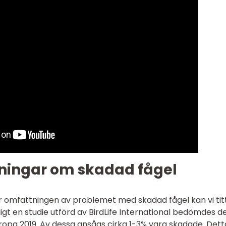
ningar om skadad fågel
för omfattningen av problemet med skadad fågel kan vi tit
igt en studie utförd av BirdLife International bedömdes d
 Europa 2019. Av dessa ansågs cirka 1-3% vara skadade. Dett