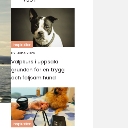
katt
inspiration
02. June 2026
Valpkurs i uppsala
grunden för en trygg
och följsam hund
inspiration