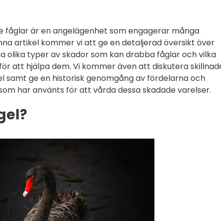
de fåglar är en angelägenhet som engagerar många
nna artikel kommer vi att ge en detaljerad översikt över
ka olika typer av skador som kan drabba fåglar och vilka
r att hjälpa dem. Vi kommer även att diskutera skillna
gel samt ge en historisk genomgång av fördelarna och
om har använts för att vårda dessa skadade varelser.
gel?