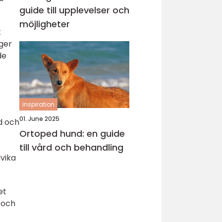
guide till upplevelser och
.
möjligheter
t
 ger
de
inspiration
01. June 2025
d och
Ortoped hund: en guide
till vård och behandling
vika
et
d och