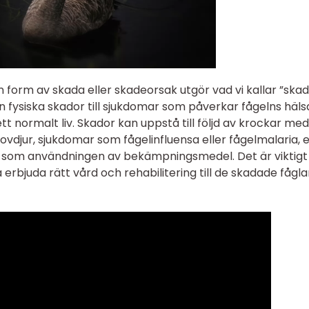
form av skada eller skadeorsak utgör vad vi kallar ”ska
ån fysiska skador till sjukdomar som påverkar fågelns häls
tt normalt liv. Skador kan uppstå till följd av krockar med
 rovdjur, sjukdomar som fågelinfluensa eller fågelmalaria, e
n som användningen av bekämpningsmedel. Det är viktigt
 erbjuda rätt vård och rehabilitering till de skadade fågla