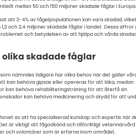
ntiellt mellan 50 och 150 miljoner skadade fåglar i Europa
visat att 2-4% av fågelpopulationen kan vara skadad, vilke
 1,2 och 2,4 miljoner skadade fåglar i landet. Dessa siffror
 problemet och betydelsen av att hjälpa och vårda skada
 olika skadade fåglar
 som nämndes tidigare har olika behov när det gäller vår
ott kan behöva gipsas eller opereras för att läka, medan
or kan behöva rehabiliteringsträning för att återfå sin
gonskador kan behöva medicinering och skydd för att und
hovet av att ha specialiserad kunskap och expertis när d
et är viktigt att fågodkänd och tillförlitligt veterinärvår
er och volontärer som är erfarna inom området.