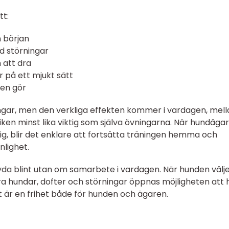
tt:
 början
ed störningar
n att dra
r på ett mjukt sätt
den gör
ingar, men den verkliga effekten kommer i vardagen, mell
giken minst lika viktig som själva övningarna. När hundäga
sig, blir det enklare att fortsätta träningen hemma och
lighet.
yda blint utan om samarbete i vardagen. När hunden välje
a hundar, dofter och störningar öppnas möjligheten att 
t är en frihet både för hunden och ägaren.