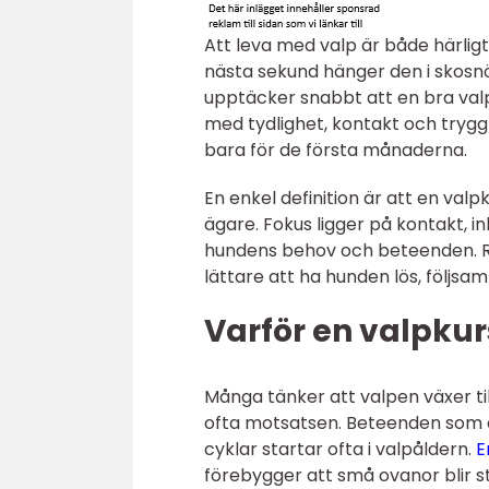
Att leva med valp är både härlig
nästa sekund hänger den i skosnö
upptäcker snabbt att en bra valp
med tydlighet, kontakt och trygg
bara för de första månaderna.
En enkel definition är att en val
ägare. Fokus ligger på kontakt, i
hundens behov och beteenden. Rä
lättare att ha hunden lös, följsam 
Varför en valpkur
Många tänker att valpen växer til
ofta motsatsen. Beteenden som drag
cyklar startar ofta i valpåldern.
E
förebygger att små ovanor blir s