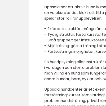
Uppsala har ett aktivt hundliv m
en valpkurs är det klokt att titt
spelar stor roll för upplevelsen:
– Erfaren instruktör: många års
– Tydlig struktur: fasta kursstart
– Små grupper: ger instruktören m
– Miljöträning: gärna träning i st
– Fortsättningsmöjligheter: kurser
En hundpsykolog eller instruktö
i vardagen och större problem 
man vill ha en hund som fungerar 
andra hundar, barn, cyklar och 
Uppsala hundcenter är ett exemp
fortsättningskurser som vardagsly
problemhundsträning, privatträn