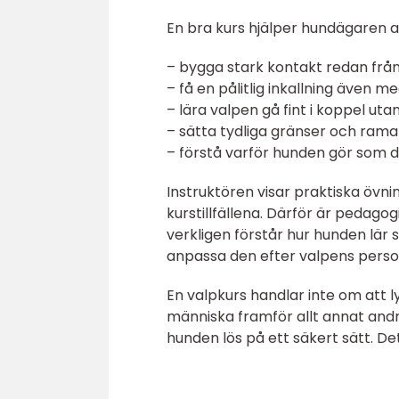
En bra kurs hjälper hundägaren a
– bygga stark kontakt redan från
– få en pålitlig inkallning även m
– lära valpen gå fint i koppel uta
– sätta tydliga gränser och rama
– förstå varför hunden gör som 
Instruktören visar praktiska övn
kurstillfällena. Därför är pedago
verkligen förstår hur hunden lär 
anpassa den efter valpens person
En valpkurs handlar inte om att l
människa framför allt annat andr
hunden lös på ett säkert sätt. De