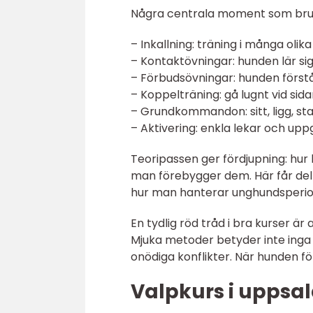
Några centrala moment som bruk
– Inkallning: träning i många olik
– Kontaktövningar: hunden lär si
– Förbudsövningar: hunden förstå
– Koppelträning: gå lugnt vid sid
– Grundkommandon: sitt, ligg, st
– Aktivering: enkla lekar och up
Teoripassen ger fördjupning: hu
man förebygger dem. Här får delt
hur man hanterar unghundsperio
En tydlig röd tråd i bra kurser är
Mjuka metoder betyder inte inga 
onödiga konflikter. När hunden 
Valpkurs i uppsal