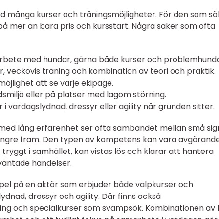
ed många kurser och träningsmöjligheter. För den som sö
a på mer än bara pris och kursstart. Några saker som ofta
 arbete med hundar, gärna både kurser och problemhunda
er, veckovis träning och kombination av teori och praktik.
öjlighet att se varje ekipage.
adsmiljö eller på platser med lagom störning.
 i vardagslydnad, dressyr eller agility när grunden sitter.
r med lång erfarenhet ser ofta sambandet mellan små sig
längre fram. Den typen av kompetens kan vara avgörand
tryggt i samhället, kan vistas lös och klarar att hantera
oväntade händelser.
el på en aktör som erbjuder både valpkurser och
dnad, dressyr och agility. Där finns också
ing och specialkurser som svampsök. Kombinationen av 