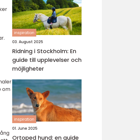
ker
inspiration
r.
03. August 2025
Ridning i Stockholm: En
guide till upplevelser och
möjligheter
naler
e om
inspiration
01. June 2025
lång
Ortoped hund: en guide