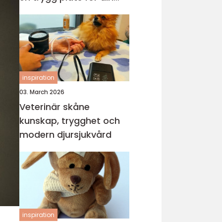
katt
inspiration
03. March 2026
Veterinär skåne
kunskap, trygghet och
modern djursjukvård
inspiration