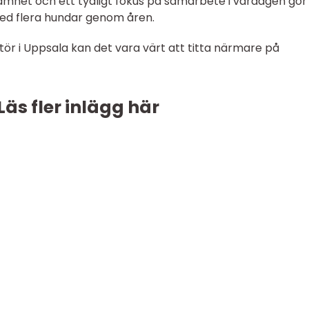
mhet och ett tydligt fokus på samarbete i vardagen gör
d flera hundar genom åren.
ktör i Uppsala kan det vara värt att titta närmare på
Läs fler inlägg här