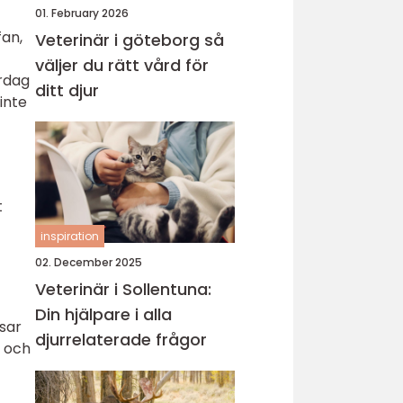
01. February 2026
fan,
Veterinär i göteborg så
väljer du rätt vård för
ardag
ditt djur
inte
t
inspiration
02. December 2025
Veterinär i Sollentuna:
Din hjälpare i alla
isar
djurrelaterade frågor
r och