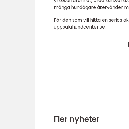
yrkeserfarenhet, bred kursverksa
många hundägare återvänder me
För den som vill hitta en seriös a
uppsalahundcenter.se.
Fler nyheter