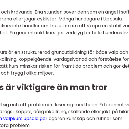
t och krävande. Ena stunden sover den som en ängel i sof
rena eller jagar cyklister. Många hundägare i Uppsala
kurs inte handlar om trix, utan om att skapa en stabil v
het. En genomtänkt kurs ger verktyg för hela hundens liv 
pkurs är en strukturerad grundutbildning för både valp och
nkallning, koppelgående, vardagslydnad och förståelse för
tt kurs minskar risken för framtida problem och gör de
och trygg i olika miljöer.
s är viktigare än man tror
l sig och att problemen löser sig med tiden. Erfarenhet v
s i koppel, dålig inkallning, skällande eller jakt på bila
n valpkurs upsala ger
ägaren kunskap och rutiner som
tora problem.