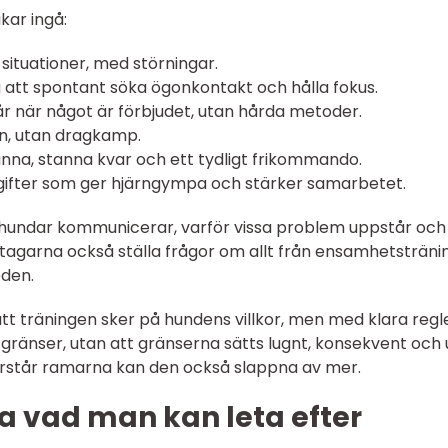
ar ingå:
a situationer, med störningar.
g att spontant söka ögonkontakt och hålla fokus.
r när något är förbjudet, utan hårda metoder.
an, utan dragkamp.
anna, stanna kvar och ett tydligt frikommando.
pgifter som ger hjärngympa och stärker samarbetet.
r hundar kommunicerar, varför vissa problem uppstår och
agarna också ställa frågor om allt från ensamhetsträning
den.
 att träningen sker på hundens villkor, men med klara regle
gränser, utan att gränserna sätts lugnt, konsekvent och
förstår ramarna kan den också slappna av mer.
a vad man kan leta efter