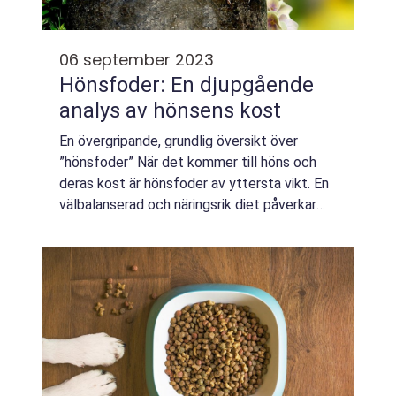
06 september 2023
Hönsfoder: En djupgående
analys av hönsens kost
En övergripande, grundlig översikt över
”hönsfoder” När det kommer till höns och
deras kost är hönsfoder av yttersta vikt. En
välbalanserad och näringsrik diet påverkar
inte bara deras hälsa och välmående, utan
även äggproduktionen. I den...