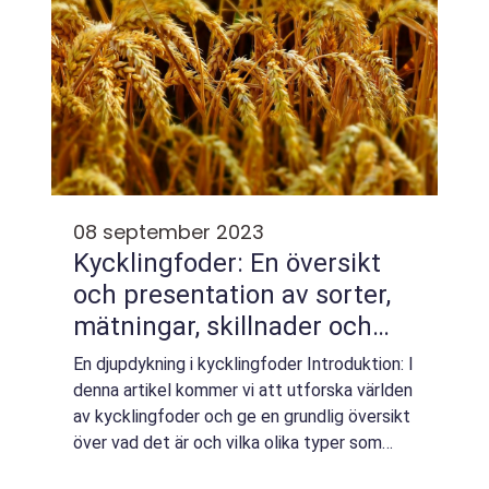
08 september 2023
Kycklingfoder: En översikt
och presentation av sorter,
mätningar, skillnader och
historiska för- och nackdelar
En djupdykning i kycklingfoder Introduktion: I
denna artikel kommer vi att utforska världen
av kycklingfoder och ge en grundlig översikt
över vad det är och vilka olika typer som
finns tillgängliga på marknaden. Vi kommer