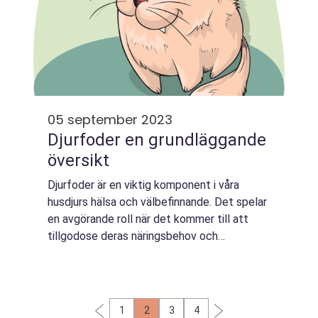
05 september 2023
Djurfoder en grundläggande
översikt
Djurfoder är en viktig komponent i våra
husdjurs hälsa och välbefinnande. Det spelar
en avgörande roll när det kommer till att
tillgodose deras näringsbehov och
upprätthålla deras energinivåer. I denna
artikel kommer vi att undersöka olika
aspekter a...
1
2
3
4