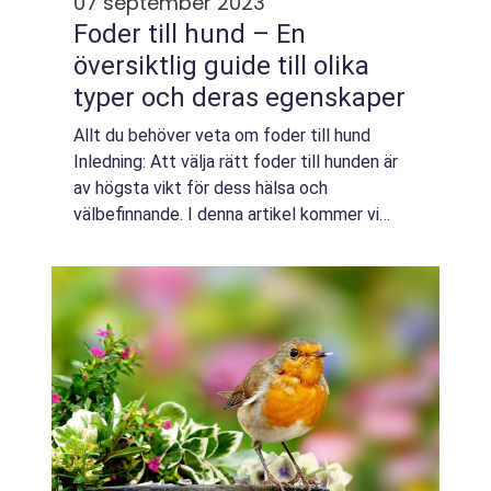
07 september 2023
Foder till hund – En
översiktlig guide till olika
typer och deras egenskaper
Allt du behöver veta om foder till hund
Inledning: Att välja rätt foder till hunden är
av högsta vikt för dess hälsa och
välbefinnande. I denna artikel kommer vi
utforska olika typer av foder till hundar,
deras egenskaper, fördelar och nackdelar
samt...