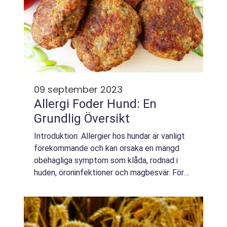
09 september 2023
Allergi Foder Hund: En
Grundlig Översikt
Introduktion: Allergier hos hundar är vanligt
förekommande och kan orsaka en mängd
obehagliga symptom som klåda, rodnad i
huden, öroninfektioner och magbesvär. För
att lindra dessa besvär och förbättra
hundens livskvalitet, används ofta allergi
foder...