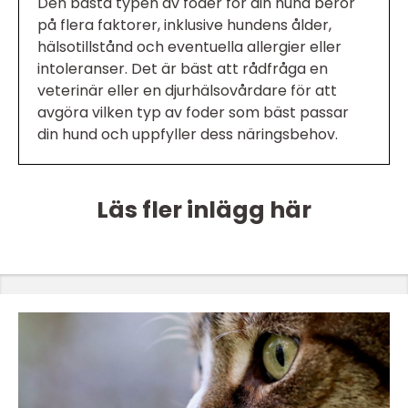
Den bästa typen av foder för din hund beror
på flera faktorer, inklusive hundens ålder,
hälsotillstånd och eventuella allergier eller
intoleranser. Det är bäst att rådfråga en
veterinär eller en djurhälsovårdare för att
avgöra vilken typ av foder som bäst passar
din hund och uppfyller dess näringsbehov.
Läs fler inlägg här