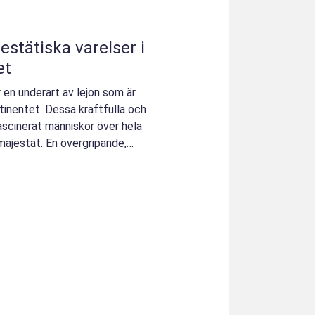
estätiska varelser i
et
r en underart av lejon som är
tinentet. Dessa kraftfulla och
ascinerat människor över hela
ajestät. En övergripande,