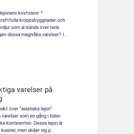
 lejonens kostvanor ?
 kraftfulla kroppsbyggnader och
ovdjur som är kända över hela
gen dessa magnifika varelser? I
ktiga varelser på
g
ikt över ”asiatiska lejon”
a varelser som en gång i tiden
ska kontinenten. Dessa lejon är
usiner, men skiljer sig p...