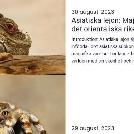
30 augusti 2023
Asiatiska lejon: Maj
det orientaliska rik
Introduktion: Asiatiska lejon ä
infödda i det asiatiska subkon
magnifika varelser har länge f
världen med sin skönhet och m
grundlig över...
29 augusti 2023