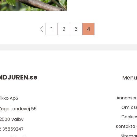
1
2
3
4
MDJUREN.
se
Men
Annonser
Om os
Cookie
Kontakta 
Sitema