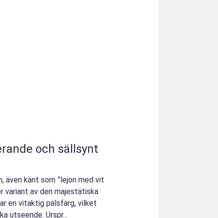
nerande och sällsynt
on, även känt som ”lejon med vit
er variant av den majestätiska
ar en vitaktig pälsfärg, vilket
ska utseende. Urspr...