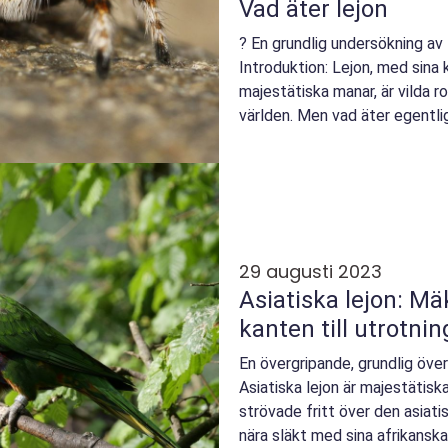
Vad äter lejon
? En grundlig undersökning av
Introduktion: Lejon, med sina
majestätiska manar, är vilda r
världen. Men vad äter egentli
denna artikel kom...
29 augusti 2023
Asiatiska lejon: Mä
kanten till utrotnin
En övergripande, grundlig övers
Asiatiska lejon är majestätisk
strövade fritt över den asiati
nära släkt med sina afrikanska k