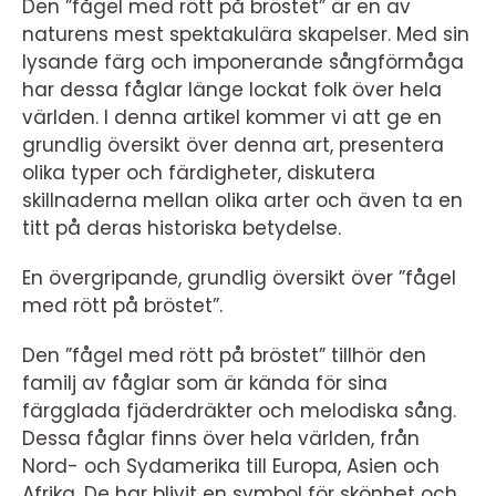
Den ”fågel med rött på bröstet” är en av
naturens mest spektakulära skapelser. Med sin
lysande färg och imponerande sångförmåga
har dessa fåglar länge lockat folk över hela
världen. I denna artikel kommer vi att ge en
grundlig översikt över denna art, presentera
olika typer och färdigheter, diskutera
skillnaderna mellan olika arter och även ta en
titt på deras historiska betydelse.
En övergripande, grundlig översikt över ”fågel
med rött på bröstet”.
Den ”fågel med rött på bröstet” tillhör den
familj av fåglar som är kända för sina
färgglada fjäderdräkter och melodiska sång.
Dessa fåglar finns över hela världen, från
Nord- och Sydamerika till Europa, Asien och
Afrika. De har blivit en symbol för skönhet och