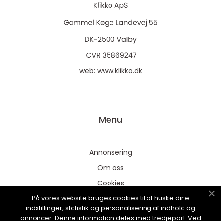
web:
www.klikko.dk
Menu
Annonsering
Om oss
Cookies
På vores website bruges cookies til at huske dine
Kontakta oss
indstillinger, statistik og personalisering af indhold og
Sitemap
annoncer. Denne information deles med tredjepart. Ved