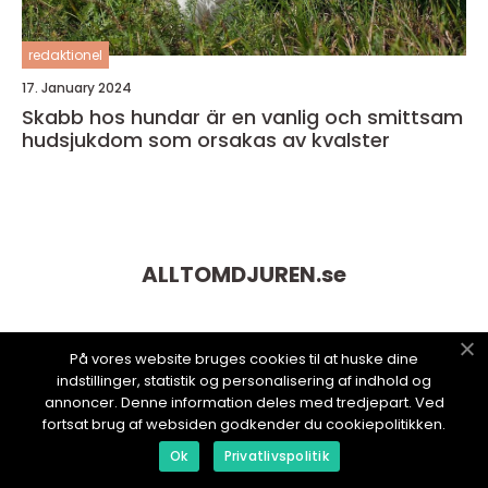
redaktionel
17. January 2024
Skabb hos hundar är en vanlig och smittsam
hudsjukdom som orsakas av kvalster
ALLTOMDJUREN.
se
På vores website bruges cookies til at huske dine
indstillinger, statistik og personalisering af indhold og
annoncer. Denne information deles med tredjepart. Ved
fortsat brug af websiden godkender du cookiepolitikken.
Ok
Privatlivspolitik