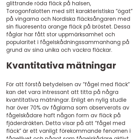
glittrande röda fläck på halsen,
Torogonfalotten med sitt karakteristiska ”ögat”
på vingarna och Nordiska fläcksångaren med
sin fluoresenta orange fläck på bröstet. Dessa
fåglar har fått stor uppmärksamhet och
popularitet i fågelskådningssammanhang på
grund av sina unika och vackra fläckar.
Kvantitativa mätningar
För att förstå betydelsen av ”fågel med fläck”
kan det vara intressant att titta på några
kvantitativa mätningar. Enligt en nylig studie
har över 70% av fåglarna som observerats av
fågelskådare haft någon form av fläck på
fjäderdräkten. Detta visar på att ”fågel med
fläck” är ett vanligt förekommande fenomen i
fågellivet och något som fågelskådare aktivt