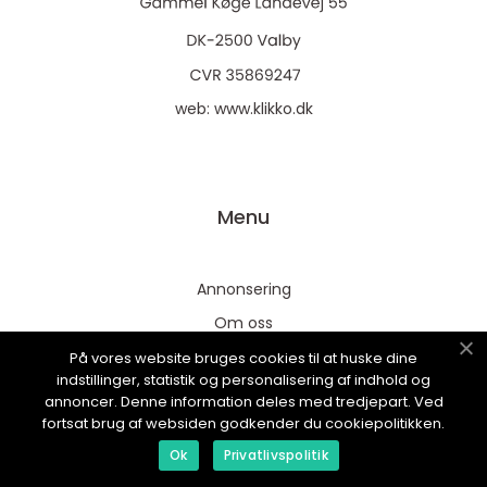
web:
www.klikko.dk
Menu
Annonsering
Om oss
Cookies
På vores website bruges cookies til at huske dine
indstillinger, statistik og personalisering af indhold og
Kontakta oss
annoncer. Denne information deles med tredjepart. Ved
fortsat brug af websiden godkender du cookiepolitikken.
Sitemap
Ok
Privatlivspolitik