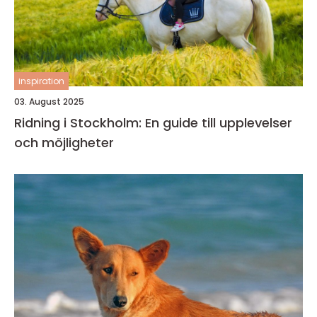
inspiration
03. August 2025
Ridning i Stockholm: En guide till upplevelser
och möjligheter