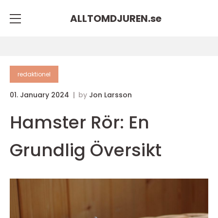
ALLTOMDJUREN.
se
redaktionel
01. January 2024
by
Jon Larsson
Hamster Rör: En
Grundlig Översikt