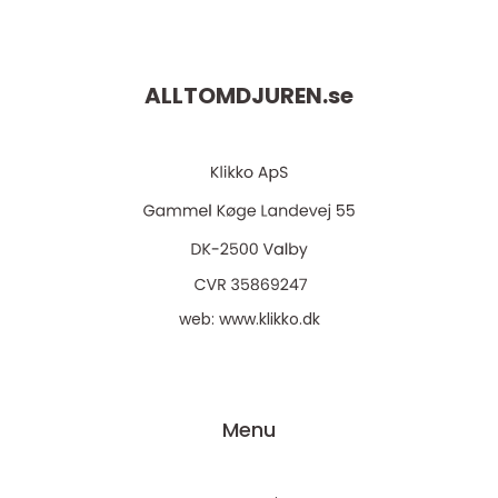
ALLTOMDJUREN.
se
web:
www.klikko.dk
Menu