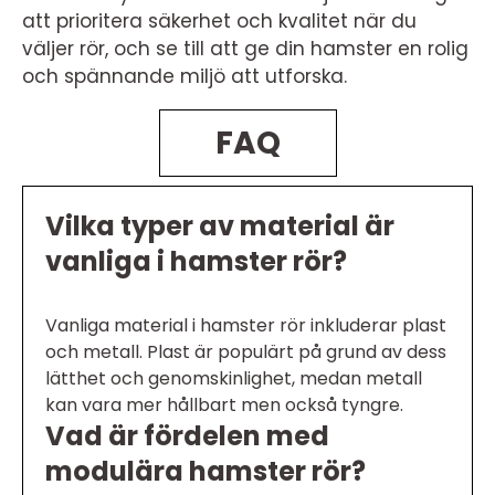
att prioritera säkerhet och kvalitet när du
väljer rör, och se till att ge din hamster en rolig
och spännande miljö att utforska.
FAQ
Vilka typer av material är
vanliga i hamster rör?
Vanliga material i hamster rör inkluderar plast
och metall. Plast är populärt på grund av dess
lätthet och genomskinlighet, medan metall
kan vara mer hållbart men också tyngre.
Vad är fördelen med
modulära hamster rör?