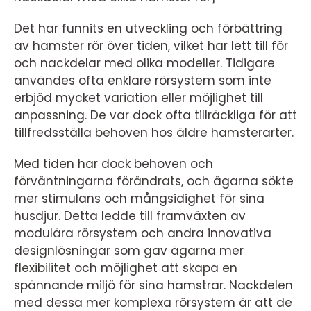
Det har funnits en utveckling och förbättring
av hamster rör över tiden, vilket har lett till för
och nackdelar med olika modeller. Tidigare
användes ofta enklare rörsystem som inte
erbjöd mycket variation eller möjlighet till
anpassning. De var dock ofta tillräckliga för att
tillfredsställa behoven hos äldre hamsterarter.
Med tiden har dock behoven och
förväntningarna förändrats, och ägarna sökte
mer stimulans och mångsidighet för sina
husdjur. Detta ledde till framväxten av
modulära rörsystem och andra innovativa
designlösningar som gav ägarna mer
flexibilitet och möjlighet att skapa en
spännande miljö för sina hamstrar. Nackdelen
med dessa mer komplexa rörsystem är att de