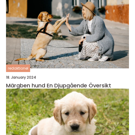
redaktionel
18. January 2024
Märgben hund En Djupgående Översikt