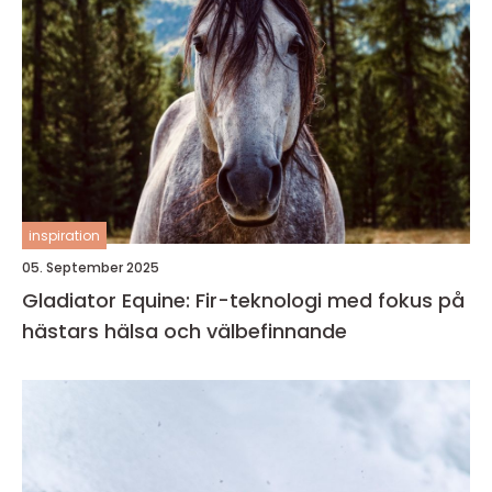
inspiration
05. September 2025
Gladiator Equine: Fir-teknologi med fokus på
hästars hälsa och välbefinnande