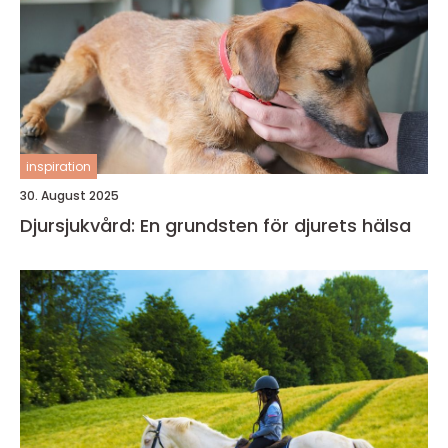
inspiration
30. August 2025
Djursjukvård: En grundsten för djurets hälsa