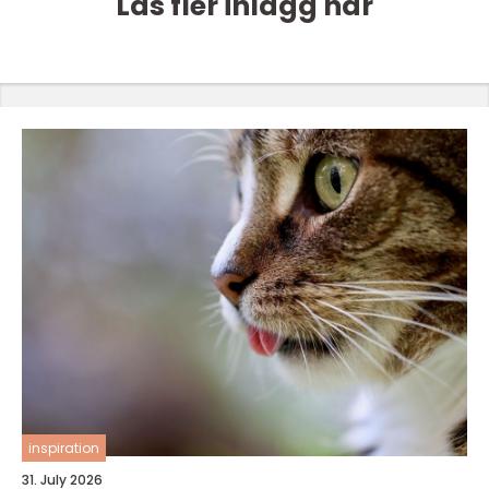
Läs fler inlägg här
inspiration
31. July 2026