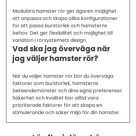
Modulära hamster rör ger ägaren möjlighet
att anpassa och skapa olika konfigurationer
för att passa burstorlek och hamsterns
behov. Det ger flexibilitet och möjlighet till
variation i rörsystemets design.
Vad ska jag överväga när
jag väljer hamster rör?
När du väljer hamster rör bör du överväga
faktorer som burstorlek, hamsterns
beteendemönster och dina egna preferenser.
Säkerhet och kvalitet bör alltid vara
prioriterade faktorer för att skapa en
stimulerande och säker miljö för din hamster.