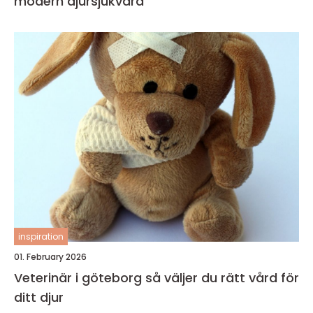
modern djursjukvård
inspiration
01. February 2026
Veterinär i göteborg så väljer du rätt vård för
ditt djur