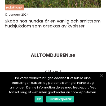
redaktionel
17. January 2024
Skabb hos hundar är en vanlig och smittsam
hudsjukdom som orsakas av kvalster
ALLTOMDJUREN.
se
På vores website bruges cookies til at huske dine
indstillinger, statistik og personalisering af indhold og
annoncer. Denne information deles med tredjepart. Ved
fortsat brug af websiden godkender du cookiepolitikken.
Ok
Privatlivspolitik
web:
www.klikko.dk