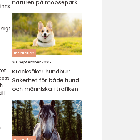
naturen på moosepark
finns
kligt
inspiration
30. September 2025
et.
Krocksäker hundbur:
cess
Säkerhet för både hund
ch
och människa i trafiken
ll
e
inspiration