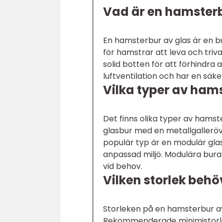
Vad är en hamsterb
En hamsterbur av glas är en bu
för hamstrar att leva och trivas
solid botten för att förhindra
luftventilation och har en säk
Vilka typer av hams
Det finns olika typer av hamste
glasbur med en metallgalleröv
populär typ är en modulär glas
anpassad miljö. Modulära burar
vid behov.
Vilken storlek beh
Storleken på en hamsterbur av
Rekommenderade minimistorlek