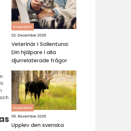
inspiration
02. December 2025
Veterinär i Sollentuna:
Din hjälpare i alla
djurrelaterade frågor
en
ch
n
 och
inspiration
as
05. November 2025
Upplev den svenska