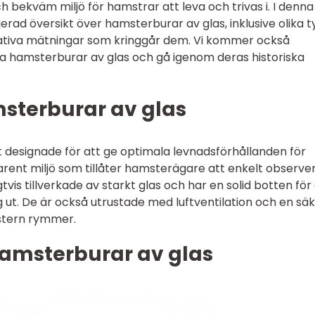
 bekväm miljö för hamstrar att leva och trivas i. I denna
erad översikt över hamsterburar av glas, inklusive olika t
tativa mätningar som kringgår dem. Vi kommer också
ika hamsterburar av glas och gå igenom deras historiska
msterburar av glas
t designade för att ge optimala levnadsförhållanden för
rent miljö som tillåter hamsterägare att enkelt observe
gtvis tillverkade av starkt glas och har en solid botten för
 ut. De är också utrustade med luftventilation och en sä
mstern rymmer.
hamsterburar av glas