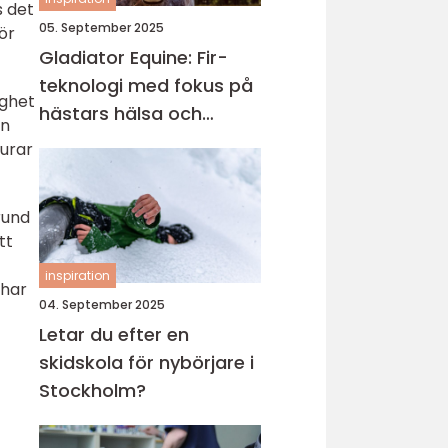
s det
05. September 2025
ör
Gladiator Equine: Fir-
teknologi med fokus på
ighet
hästars hälsa och
en
välbefinnande
burar
rund
tt
inspiration
 har
04. September 2025
Letar du efter en
skidskola för nybörjare i
Stockholm?