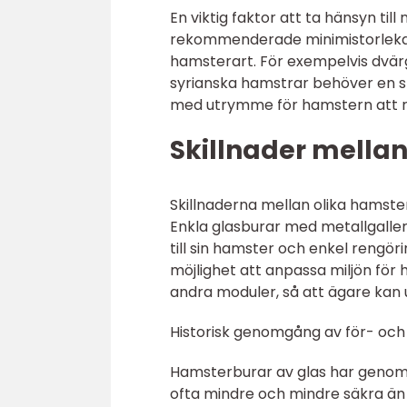
En viktig faktor att ta hänsyn til
rekommenderade minimistorleka
hamsterart. För exempelvis dvä
syrianska hamstrar behöver en stör
med utrymme för hamstern att rö
Skillnader mellan
Skillnaderna mellan olika hamster
Enkla glasburar med metallgaller
till sin hamster och enkel rengöri
möjlighet att anpassa miljön för 
andra moduler, så att ägare kan 
Historisk genomgång av för- oc
Hamsterburar av glas har genomg
ofta mindre och mindre säkra än 