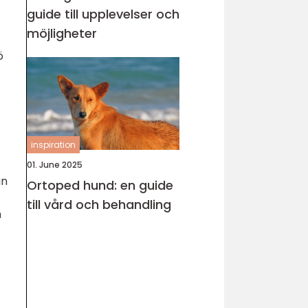
guide till upplevelser och
möjligheter
ö
inspiration
01. June 2025
an
Ortoped hund: en guide
till vård och behandling
n