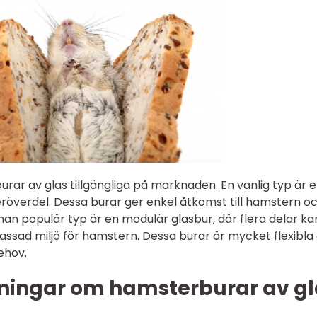
urar av glas tillgängliga på marknaden. En vanlig typ är 
röverdel. Dessa burar ger enkel åtkomst till hamstern o
annan populär typ är en modulär glasbur, där flera delar ka
ssad miljö för hamstern. Dessa burar är mycket flexibla
ehov.
ningar om hamsterburar av gl