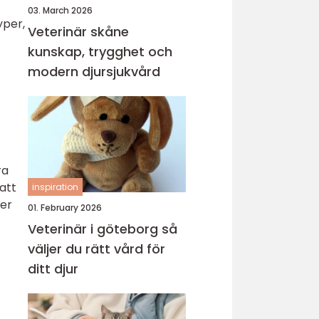
03. March 2026
yper,
Veterinär skåne
kunskap, trygghet och
modern djursjukvård
ra
 att
inspiration
ker
01. February 2026
Veterinär i göteborg så
väljer du rätt vård för
ditt djur