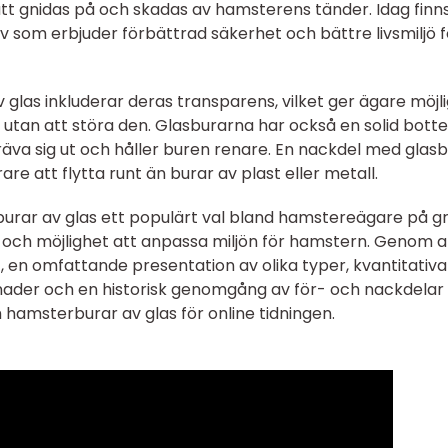
tt gnidas på och skadas av hamsterens tänder. Idag finn
v som erbjuder förbättrad säkerhet och bättre livsmiljö f
las inkluderar deras transparens, vilket ger ägare möjl
 utan att störa den. Glasburarna har också en solid bott
äva sig ut och håller buren renare. En nackdel med glas
re att flytta runt än burar av plast eller metall.
rar av glas ett populärt val bland hamstereägare på g
 och möjlighet att anpassa miljön för hamstern. Genom a
, en omfattande presentation av olika typer, kvantitativa
lnader och en historisk genomgång av för- och nackdelar
m hamsterburar av glas för online tidningen.