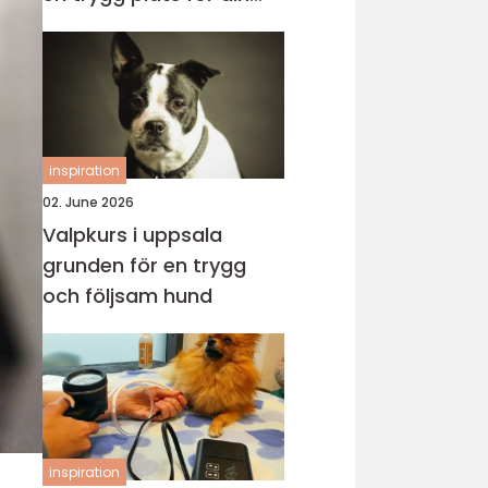
katt
inspiration
02. June 2026
Valpkurs i uppsala
grunden för en trygg
och följsam hund
inspiration