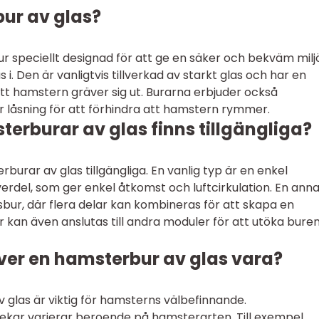
ur av glas?
r speciellt designad för att ge en säker och bekväm milj
 i. Den är vanligtvis tillverkad av starkt glas och har en
 att hamstern gräver sig ut. Burarna erbjuder också
er låsning för att förhindra att hamstern rymmer.
terburar av glas finns tillgängliga?
rburar av glas tillgängliga. En vanlig typ är en enkel
erdel, som ger enkel åtkomst och luftcirkulation. En ann
bur, där flera delar kan kombineras för att skapa en
 kan även anslutas till andra moduler för att utöka bure
över en hamsterbur av glas vara?
 glas är viktig för hamsterns välbefinnande.
ar varierar beroende på hamsterarten. Till exempel