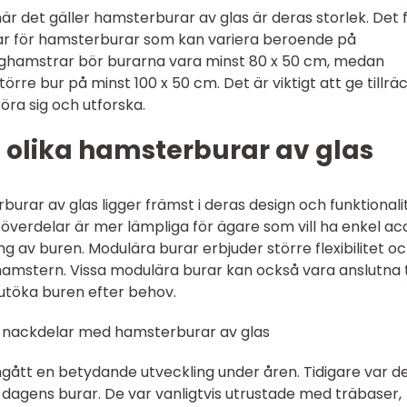
l när det gäller hamsterburar av glas är deras storlek. Det 
r för hamsterburar som kan variera beroende på
rghamstrar bör burarna vara minst 80 x 50 cm, medan
re bur på minst 100 x 50 cm. Det är viktigt att ge tillräc
ra sig och utforska.
 olika hamsterburar av glas
burar av glas ligger främst i deras design och funktionalit
överdelar är mer lämpliga för ägare som vill ha enkel ac
ng av buren. Modulära burar erbjuder större flexibilitet o
hamstern. Vissa modulära burar kan också vara anslutna ti
utöka buren efter behov.
h nackdelar med hamsterburar av glas
ått en betydande utveckling under åren. Tidigare var d
dagens burar. De var vanligtvis utrustade med träbaser,