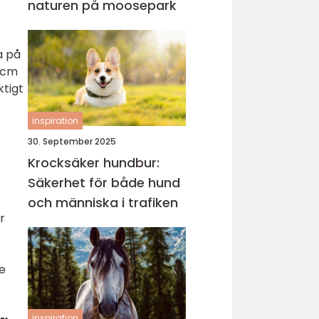
naturen på moosepark
a på
0 cm
ktigt
inspiration
30. September 2025
Krocksäker hundbur:
Säkerhet för både hund
och människa i trafiken
r
e
inspiration