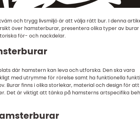
väm och trygg livsmiljö är att välja rätt bur. I denna artik
rsikt över hamsterburar, presentera olika typer av burar
storiska för- och nackdelar.
msterburar
lats där hamstern kan leva och utforska. Den ska vara
lräckligt med utrymme för rörelse samt ha funktionella funk
. Burar finns i olika storlekar, material och design för att
r. Det är viktigt att tänka på hamsterns artspecifika be
hamsterburar