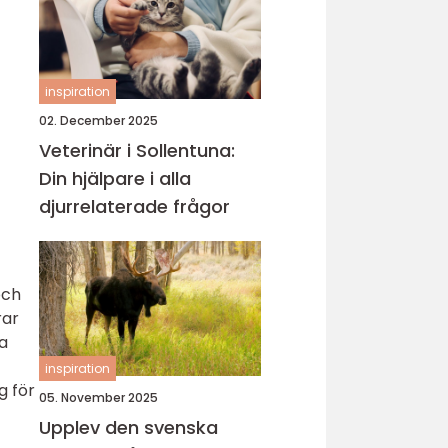
inspiration
02. December 2025
Veterinär i Sollentuna:
Din hjälpare i alla
djurrelaterade frågor
och
rar
ra
inspiration
g för
05. November 2025
Upplev den svenska