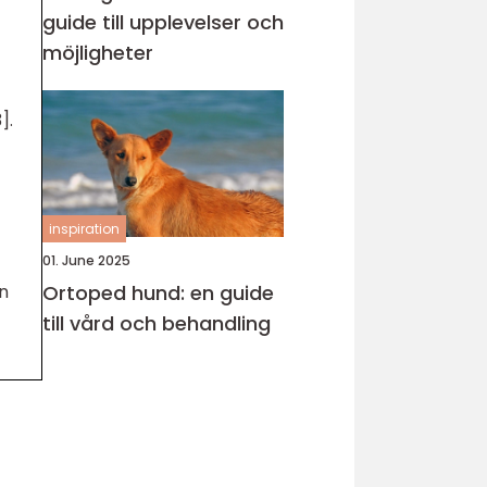
guide till upplevelser och
möjligheter
].
inspiration
01. June 2025
n
Ortoped hund: en guide
till vård och behandling