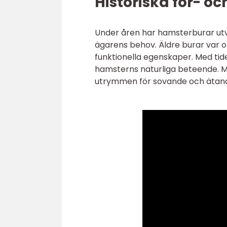
Historiska för- 
Under åren har hamsterburar utv
ägarens behov. Äldre burar var 
funktionella egenskaper. Med tid
hamsterns naturliga beteende. Mo
utrymmen för sovande och ätande,