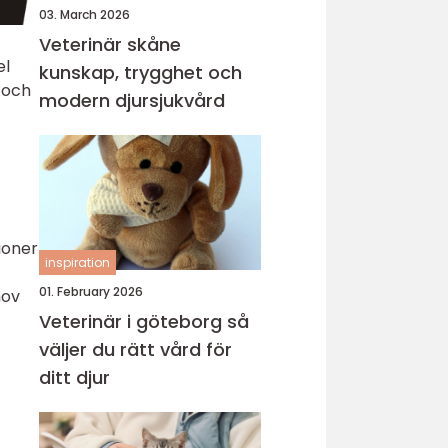
03. March 2026
Veterinär skåne
el
kunskap, trygghet och
 och
modern djursjukvård
tioner
inspiration
01. February 2026
hov
Veterinär i göteborg så
väljer du rätt vård för
ditt djur