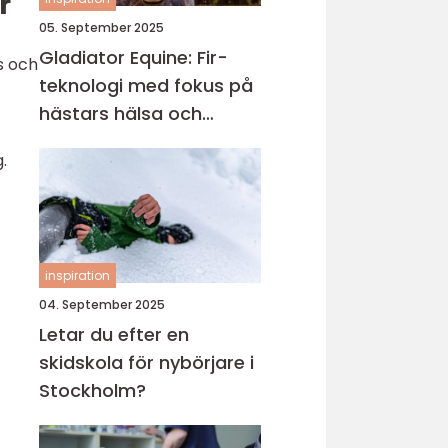
r
05. September 2025
Gladiator Equine: Fir-
s och
teknologi med fokus på
hästars hälsa och
välbefinnande
.
inspiration
04. September 2025
Letar du efter en
skidskola för nybörjare i
Stockholm?