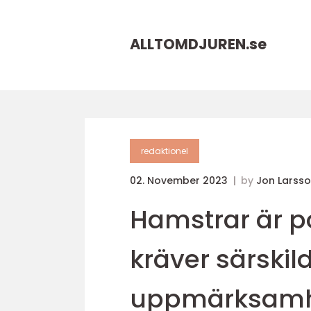
ALLTOMDJUREN.
se
redaktionel
02. November 2023
by
Jon Larss
Hamstrar är p
kräver särski
uppmärksam