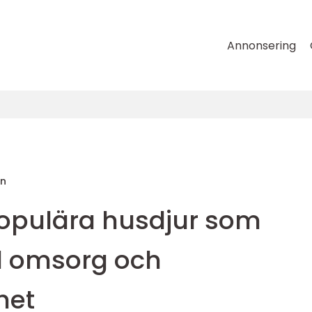
Annonsering
on
opulära husdjur som
ld omsorg och
het