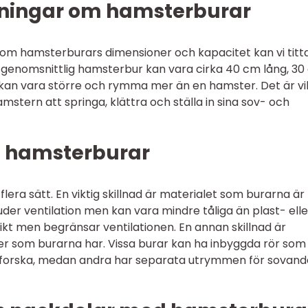
tningar om hamsterburar
 om hamsterburars dimensioner och kapacitet kan vi titt
 genomsnittlig hamsterbur kan vara cirka 40 cm lång, 3
kan vara större och rymma mer än en hamster. Det är vi
hamstern att springa, klättra och ställa in sina sov- och
n hamsterburar
flera sätt. En viktig skillnad är materialet som burarna är
uder ventilation men kan vara mindre tåliga än plast- elle
ikt men begränsar ventilationen. En annan skillnad är
oner som burarna har. Vissa burar kan ha inbyggda rör som
tforska, medan andra har separata utrymmen för sovand