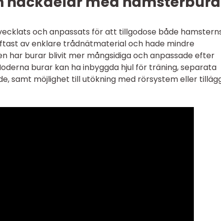
och nackdelar med hamsterbura
ecklats och anpassats för att tillgodose både hamstern
oftast av enklare trådnätmaterial och hade mindre
en har burar blivit mer mångsidiga och anpassade efter
derna burar kan ha inbyggda hjul för träning, separata
 samt möjlighet till utökning med rörsystem eller tillägg