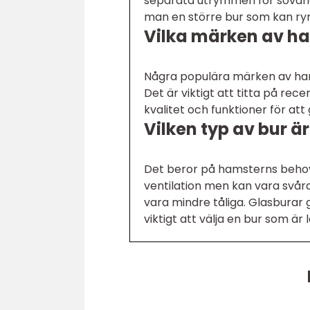
separata utrymmen för sovan
man en större bur som kan r
Vilka märken av h
Några populära märken av ham
Det är viktigt att titta på re
kvalitet och funktioner för att
Vilken typ av bur ä
Det beror på hamsterns behov
ventilation men kan vara svåra
vara mindre tåliga. Glasburar 
viktigt att välja en bur som ä