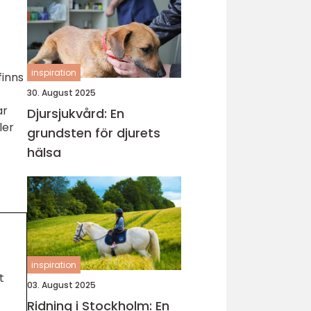
inspiration
finns
30. August 2025
ar
Djursjukvård: En
ler
grundsten för djurets
hälsa
inspiration
t
03. August 2025
Ridning i Stockholm: En