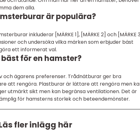
de och ätande. Om man har fler än en hamster, behöver
ymma dem alla.
amsterburar är populära?
sterburar inkluderar [MÄRKE 1], [MÄRKE 2] och [MÄRKE 3
censioner och undersöka vilka märken som erbjuder bäst
 göra ett informerat val.
r bäst för en hamster?
 och ägarens preferenser. Trådnätburar ger bra
re att rengöra. Plastburar är lättare att rengöra men ka
ger utmärkt sikt men kan begränsa ventilationen. Det är
r lämplig för hamsterns storlek och beteendemönster.
Läs fler inlägg här