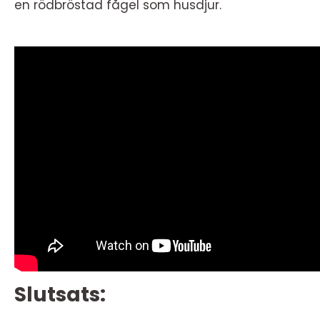
en rödbröstad fågel som husdjur.
Slutsats: