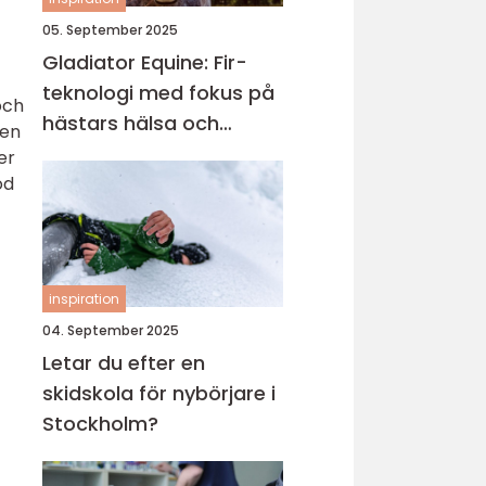
05. September 2025
Gladiator Equine: Fir-
teknologi med fokus på
och
hästars hälsa och
men
välbefinnande
er
od
inspiration
04. September 2025
Letar du efter en
skidskola för nybörjare i
Stockholm?