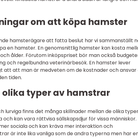
ningar om att köpa hamster
vande hamsterägare att fatta beslut har vi sammanställt 
öpa en hamster. En genomsnittlig hamster kan kosta mell
 och ålder. Förutom inköpspriset bör man också budgete
ing och regelbundna veterinärbesök. En hamster lever
ktigt att att man är medveten om de kostnader och ansvar
den tiden.
 olika typer av hamstrar
h lurviga finns det många skillnader mellan de olika type
 och kan vara rättvisa sällskapsdjur för vissa människor.
mer sociala och kan kräva mer interaktion och
ar är inte lika vanliga som de andra typerna men har en