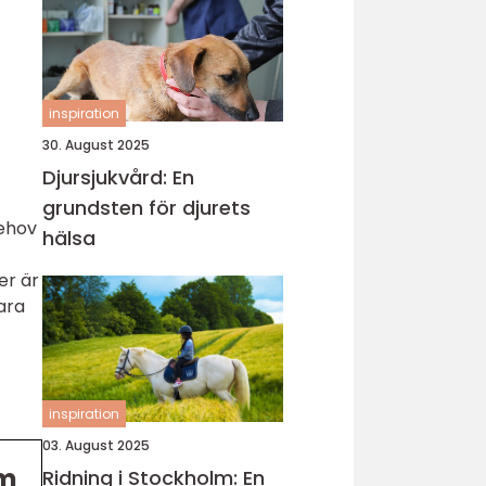
inspiration
30. August 2025
Djursjukvård: En
grundsten för djurets
behov
hälsa
er är
ara
inspiration
03. August 2025
om
Ridning i Stockholm: En