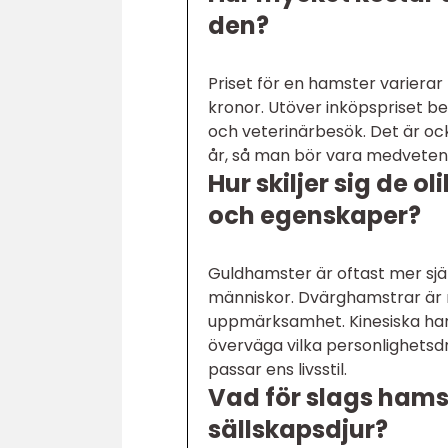
den?
Priset för en hamster varierar
kronor. Utöver inköpspriset b
och veterinärbesök. Det är ock
år, så man bör vara medvete
Hur skiljer sig de 
och egenskaper?
Guldhamster är oftast mer själ
människor. Dvärghamstrar är 
uppmärksamhet. Kinesiska hamst
överväga vilka personlighetsd
passar ens livsstil.
Vad för slags hams
sällskapsdjur?