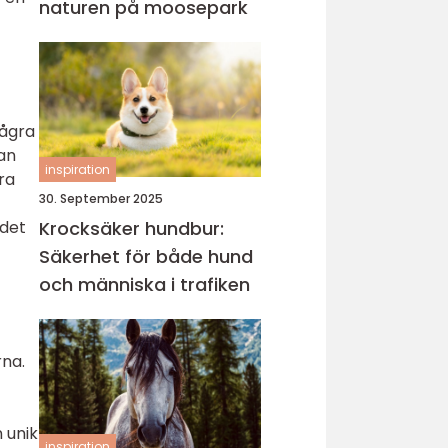
naturen på moosepark
några
an
inspiration
ra
30. September 2025
Krocksäker hundbur:
 det
Säkerhet för både hund
och människa i trafiken
rna.
 unik
inspiration