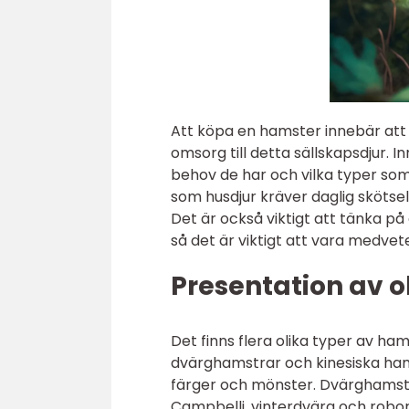
Att köpa en hamster innebär att
omsorg till detta sällskapsdjur. I
behov de har och vilka typer som
som husdjur kräver daglig skötse
Det är också viktigt att tänka på
så det är viktigt att vara medv
Presentation av o
Det finns flera olika typer av ha
dvärghamstrar och kinesiska hams
färger och mönster. Dvärghamstr
Campbelli, vinterdvärg och robor