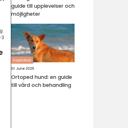
guide till upplevelser och
möjligheter
ng
-3
e
inspiration
01. June 2025
Ortoped hund: en guide
till vård och behandling