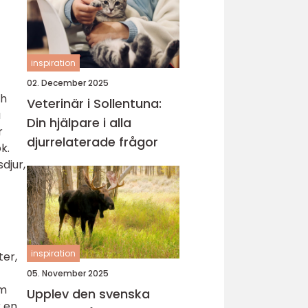
inspiration
02. December 2025
ch
Veterinär i Sollentuna:
a
Din hjälpare i alla
r
djurrelaterade frågor
k.
djur,
inspiration
ter,
05. November 2025
om
Upplev den svenska
r en