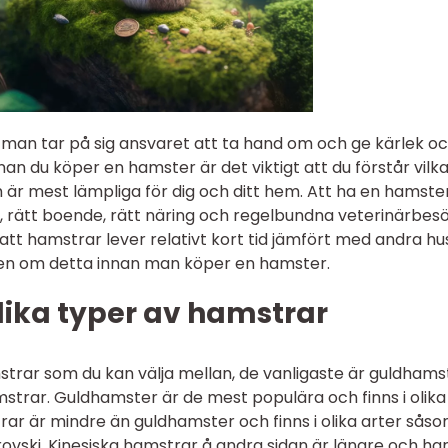
 man tar på sig ansvaret att ta hand om och ge kärlek o
nnan du köper en hamster är det viktigt att du förstår vilk
 är mest lämpliga för dig och ditt hem. Att ha en hamste
l, rätt boende, rätt näring och regelbundna veterinärbesö
 att hamstrar lever relativt kort tid jämfört med andra hus
eten om detta innan man köper en hamster.
lika typer av hamstrar
mstrar som du kan välja mellan, de vanligaste är guldhams
trar. Guldhamster är de mest populära och finns i olika
ar är mindre än guldhamster och finns i olika arter sås
ovski. Kinesiska hamstrar å andra sidan är längre och ha