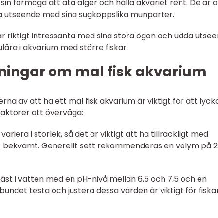
r sin förmåga att äta alger och hålla akvariet rent. De är 
ta utseende med sina sugkoppslika munparter.
 är riktigt intressanta med sina stora ögon och udda utsee
ulära i akvarium med större fiskar.
ningar om mal fisk akvarium
rna av att ha ett mal fisk akvarium är viktigt för att lyck
aktorer att överväga:
 variera i storlek, så det är viktigt att ha tillräckligt med
 bekvämt. Generellt sett rekommenderas en volym på 
 bäst i vatten med en pH-nivå mellan 6,5 och 7,5 och en
undet testa och justera dessa värden är viktigt för fiska