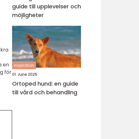
guide till upplevelser och
möjligheter
ckra
a en
inspiration
ng för
01. June 2025
Ortoped hund: en guide
till vård och behandling