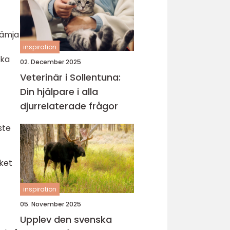
rämja
inspiration
ika
02. December 2025
Veterinär i Sollentuna:
Din hjälpare i alla
djurrelaterade frågor
ste
cket
inspiration
05. November 2025
Upplev den svenska