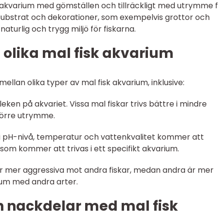
t i akvarium med gömställen och tillräckligt med utrymme 
s substrat och dekorationer, som exempelvis grottor och
 naturlig och trygg miljö för fiskarna.
 olika mal fisk akvarium
mellan olika typer av mal fisk akvarium, inklusive:
orleken på akvariet. Vissa mal fiskar trivs bättre i mindre
örre utrymme.
r i pH-nivå, temperatur och vattenkvalitet kommer att
 som kommer att trivas i ett specifikt akvarium.
r är mer aggressiva mot andra fiskar, medan andra är mer
rium med andra arter.
ch nackdelar med mal fisk