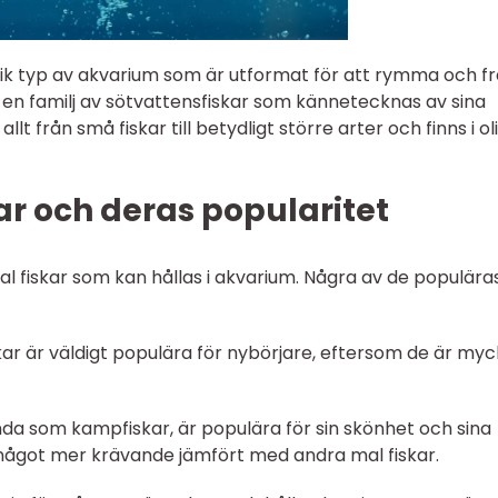
ifik typ av akvarium som är utformat för att rymma och f
 är en familj av sötvattensfiskar som kännetecknas av sina
t från små fiskar till betydligt större arter och finns i ol
ar och deras popularitet
al fiskar som kan hållas i akvarium. Några av de populära
kar är väldigt populära för nybörjare, eftersom de är my
kända som kampfiskar, är populära för sin skönhet och sina
 något mer krävande jämfört med andra mal fiskar.