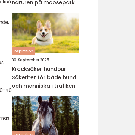
också
naturen på moosepark
nde.
inspiration
30. September 2025
as
Krocksäker hundbur:
Säkerhet för både hund
och människa i trafiken
20-40
rnas
inspiration