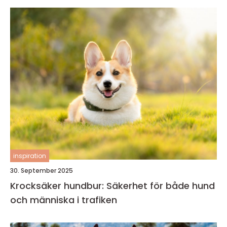
inspiration
30. September 2025
Krocksäker hundbur: Säkerhet för både hund
och människa i trafiken