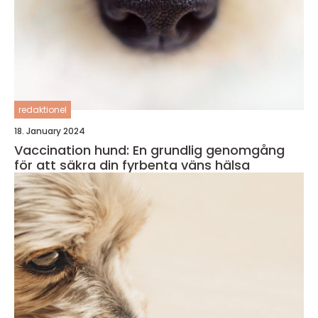
redaktionel
18. January 2024
Vaccination hund: En grundlig genomgång
för att säkra din fyrbenta väns hälsa