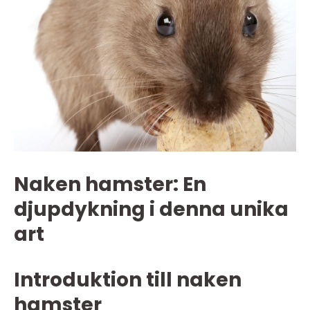
Naken hamster: En
djupdykning i denna unika
art
Introduktion till naken
hamster