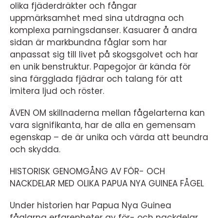
olika fjäderdräkter och fångar
uppmärksamhet med sina utdragna och
komplexa parningsdanser. Kasuarer å andra
sidan är markbundna fåglar som har
anpassat sig till livet på skogsgolvet och har
en unik benstruktur. Papegojor är kända för
sina färgglada fjädrar och talang för att
imitera ljud och röster.
ÄVEN OM skillnaderna mellan fågelarterna kan
vara signifikanta, har de alla en gemensam
egenskap – de är unika och värda att beundra
och skydda.
HISTORISK GENOMGÅNG AV FÖR- OCH
NACKDELAR MED OLIKA PAPUA NYA GUINEA FÅGEL
Under historien har Papua Nya Guinea
fåglarna erfarenheter av för- och nackdelar.