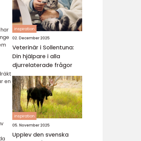
 har
inspiration
ange
02. December 2025
dem
Veterinär i Sollentuna:
Din hjälpare i alla
djurrelaterade frågor
dräkt
ar en
inspiration
av
05. November 2025
Upplev den svenska
da