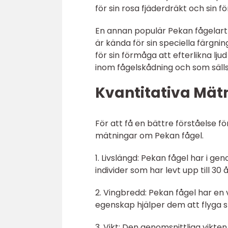
för sin rosa fjäderdräkt och sin f
En annan populär Pekan fågelart 
är kända för sin speciella färgn
för sin förmåga att efterlikna lj
inom fågelskådning och som sälls
Kvantitativa Mät
För att få en bättre förståelse fö
mätningar om Pekan fågel.
1. Livslängd: Pekan fågel har i g
individer som har levt upp till 30 
2. Vingbredd: Pekan fågel har en
egenskap hjälper dem att flyga 
3. Vikt: Den genomsnittliga vikte