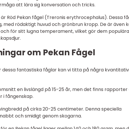
örmåga att lära sig konversation och tricks.
är Röd Pekan fågel (Treronis erythrocephalus). Dessa få
ing, med rödaktigt huvud och grönbrun kropp. De är även 
ud och för sitt lugna temperament, vilket gör dem populär
kapsdjur.
ningar om Pekan Fågel
r dessa fantastiska fåglar kan vi titta på några kvantitati
enomsnitt en livslängd på 15-25 år, men det finns rapporte
år i fångenskap.
 vingbredd på cirka 20-25 centimeter. Denna speciella
snabbt och smidigt genom skogarna.
n för en Pekan fågel ligger mellan 140 och 180 gram, men 