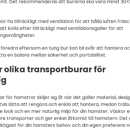
vämt. Det rekommenderas att burarna ska vara minst 30×
r ha tillräckligt med ventilation för att hålla luften fräs
tt kolla efter tillräckligt med ventilationsgaller för att
ngssvårigheter.
tt föredra eftersom en tung bur kan bli svår att hantera o
itta en balans mellan säkerhet och portabilitet.
 olika transportburar för
ig
 för hamstrar skiljer sig åt när det gäller material, desi
gtvis lätta att rengöra och enkla att hantera, medan träb
e look och en mer naturlig miljö för din hamster. Väskor e
are transporter och ger enkel åtkomst till hamstern. Det 
viktigast för din hamsters behov och din egen preferens n