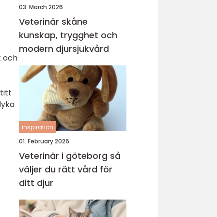
03. March 2026
Veterinär skåne
kunskap, trygghet och
modern djursjukvård
t och
r
titt
dyka
inspiration
01. February 2026
Veterinär i göteborg så
väljer du rätt vård för
ditt djur