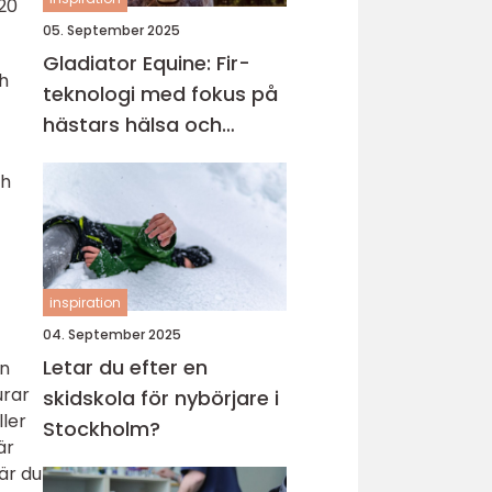
20
05. September 2025
Gladiator Equine: Fir-
ch
teknologi med fokus på
hästars hälsa och
välbefinnande
ch
inspiration
04. September 2025
Letar du efter en
gn
urar
skidskola för nybörjare i
ller
Stockholm?
är
är du