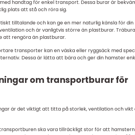
e med handtag för enkel transport. Dessa burar är bekvä
ig plats att stå och röra sig.
iskt tilltalande och kan ge en mer naturlig känsla för din
ventilation och är vanligtvis större än plastburar. Träbur
 att rengöra än plastburar.
 kortare transporter kan en väska eller ryggsäck med speci
ternativ. Dessa är lätta att bära och ger din hamster enk
ningar om transportburar för
ar är det viktigt att titta på storlek, ventilation och vikt
 transportburen ska vara tillräckligt stor för att hamstern