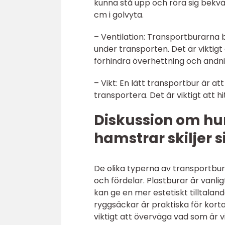
kunna stå upp och röra sig bek
cm i golvyta.
– Ventilation: Transportburarna bö
under transporten. Det är viktigt a
förhindra överhettning och andni
– Vikt: En lätt transportbur är a
transportera. Det är viktigt att h
Diskussion om hur
hamstrar skiljer s
De olika typerna av transportburar
och fördelar. Plastburar är vanli
kan ge en mer estetiskt tilltaland
ryggsäckar är praktiska för kort
viktigt att överväga vad som är 