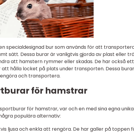
en specialdesignad bur som används för att transportera
 sätt. Dessa burar är vanligtvis gjorda av plast eller tr
hindra att hamstern rymmer eller skadas. De har också ett
 att hålla locket på plats under transporten. Dessa burar
 rengöra och transportera.
rtburar för hamstrar
ansportburar för hamstrar, var och en med sina egna unika
några populära alternativ:
gtvis ljusa och enkla att rengöra. De har galler på toppen f