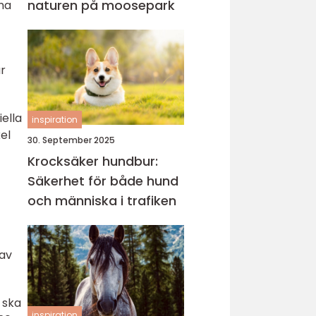
naturen på moosepark
ma
ar
ella
inspiration
el
30. September 2025
Krocksäker hundbur:
Säkerhet för både hund
och människa i trafiken
 av
 ska
inspiration