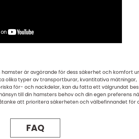
din hamster är avgörande för dess säkerhet och komfort u
a olika typer av transportburar, kvantitativa mätningar,
oriska för- och nackdelar, kan du fatta ett välgrundat besl
a hänsyn till din hamsters behov och din egen preferens nä
i åtanke att prioritera säkerheten och välbefinnandet för 
FAQ