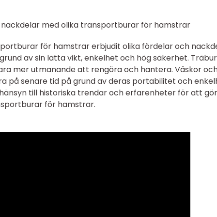
 nackdelar med olika transportburar för hamstrar
portburar för hamstrar erbjudit olika fördelar och nackde
 grund av sin lätta vikt, enkelhet och hög säkerhet. Träbu
n vara mer utmanande att rengöra och hantera. Väskor oc
ra på senare tid på grund av deras portabilitet och enkel
 hänsyn till historiska trendar och erfarenheter för att gö
nsportburar för hamstrar.