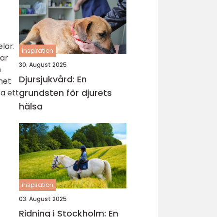
lar.
inspiration
rar
30. August 2025
h
Djursjukvård: En
het
grundsten för djurets
ra ett
hälsa
inspiration
03. August 2025
Ridning i Stockholm: En