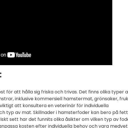
:
för att hålla sig friska och trivas. Det finns olika typer 
trar, inklusive kommersiell hamstermat, grönsaker, fruk
iktigt att konsultera en veterinär för individuella
yp av mat. Skillnader i hamsterfoder kan bero på fett
iskt sett har det funnits olika åsikter om vilken typ av fod
tt anpassa kosten efter individuella behov och vara medve