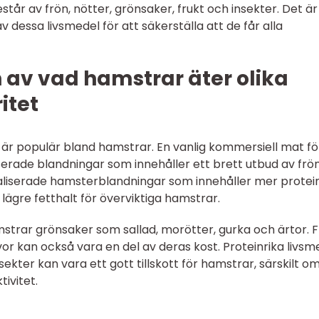
estår av frön, nötter, grönsaker, frukt och insekter. Det är
v dessa livsmedel för att säkerställa att de får alla
n av vad hamstrar äter olika
itet
m är populär bland hamstrar. En vanlig kommersiell mat fö
serade blandningar som innehåller ett brett utbud av frö
aliserade hamsterblandningar som innehåller mer protein
lägre fetthalt för överviktiga hamstrar.
rar grönsaker som sallad, morötter, gurka och ärtor. F
r kan också vara en del av deras kost. Proteinrika livsm
ekter kan vara ett gott tillskott för hamstrar, särskilt o
tivitet.