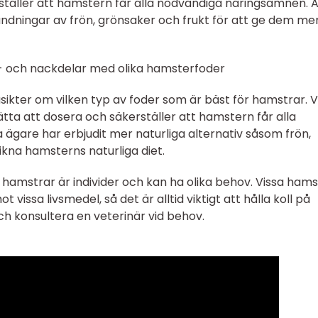
ställer att hamstern får alla nödvändiga näringsämnen. 
andningar av frön, grönsaker och frukt för att ge dem me
r- och nackdelar med olika hamsterfoder
åsikter om vilken typ av foder som är bäst för hamstrar. V
ätta att dosera och säkerställer att hamstern får alla
gare har erbjudit mer naturliga alternativ såsom frön,
likna hamsterns naturliga diet.
 hamstrar är individer och kan ha olika behov. Vissa hams
t vissa livsmedel, så det är alltid viktigt att hålla koll på
ch konsultera en veterinär vid behov.