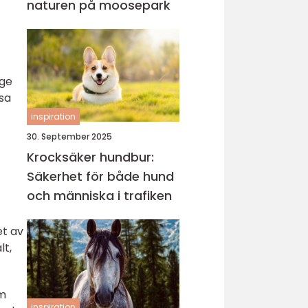
naturen på moosepark
 ge
sa
inspiration
30. September 2025
Krocksäker hundbur:
Säkerhet för både hund
och människa i trafiken
et av
lt,
om
inspiration