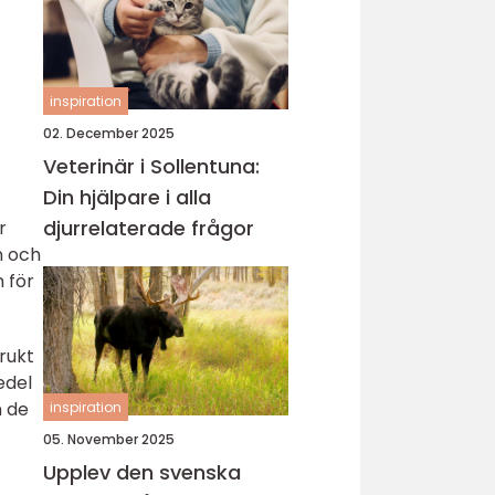
inspiration
02. December 2025
Veterinär i Sollentuna:
Din hjälpare i alla
djurrelaterade frågor
r
n och
 för
rukt
edel
m de
inspiration
05. November 2025
Upplev den svenska