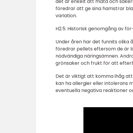
det är enkelt att mäta och säker
föredrar att ge sina hamstrar bl
variation.
H2.5: Historisk genomgång av fö
Under åren har det funnits olika 
föredrar pellets eftersom de är l
nödvändiga näringsämnen. Andra ä
grönsaker och frukt för att efter
Det är viktigt att komma ihåg att
kan ha allergier eller intolerans mo
eventuella negativa reaktioner o