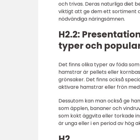
och trivas. Deras naturliga diet b
viktigt att ge dem ett sortiment a
nödvändiga näringsämnen.
H2.2: Presentatio
typer och popular
Det finns olika typer av föda so
hamstrar är pellets eller kornba
grönsaker. Det finns också speci
aktivare hamstrar eller frön med 
Dessutom kan man också ge hamst
som äpplen, bananer och vindruvo
som kokt äggvita eller torkade ins
är unga eller i en period av hög ak
H2