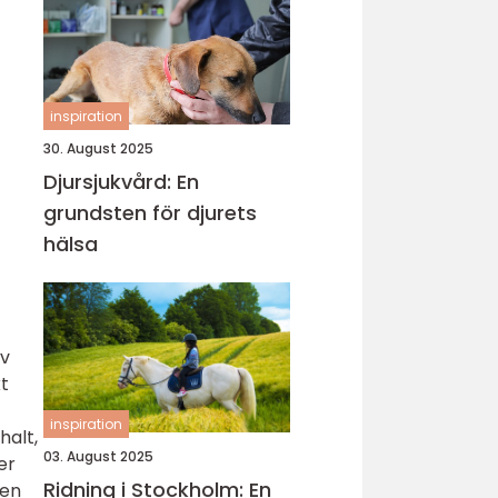
inspiration
30. August 2025
Djursjukvård: En
grundsten för djurets
hälsa
av
t
inspiration
halt,
03. August 2025
er
Ridning i Stockholm: En
ten