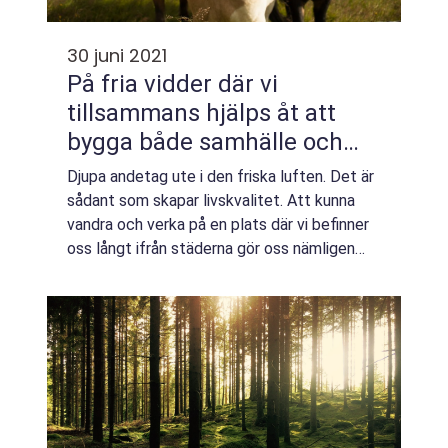
30 juni 2021
På fria vidder där vi
tillsammans hjälps åt att
bygga både samhälle och
stall från uteboxen.se
Djupa andetag ute i den friska luften. Det är
sådant som skapar livskvalitet. Att kunna
vandra och verka på en plats där vi befinner
oss långt ifrån städerna gör oss nämligen
gott i själen. Vi människor levde ju trots allt i
huvudsak ute på de fria v...